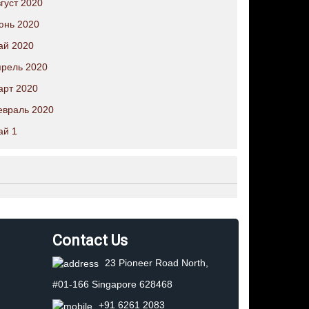
густ 2020
юнь 2020
ай 2020
рель 2020
арт 2020
евраль 2020
ай 1
Contact Us
23 Pioneer Road North,
#01-166 Singapore 628468
+91 6261 2083