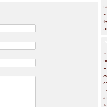
на
н
Фо
Эк
С
Жи
в
в
хо
оп
та
а 
Ко