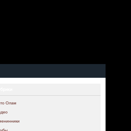
убрики
вто Олам
идео
менинники
лубы