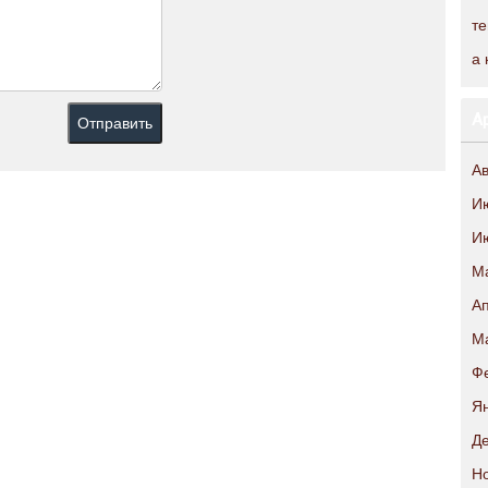
те
а 
А
Ав
И
И
М
Ап
М
Ф
Ян
Де
Н