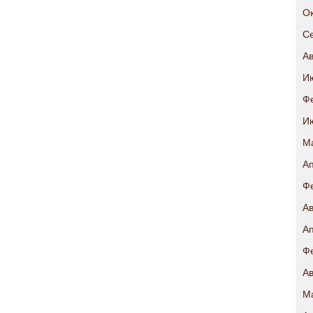
Ок
Се
Ав
И
Ф
И
М
Ап
Ф
Ав
Ап
Ф
Ав
М