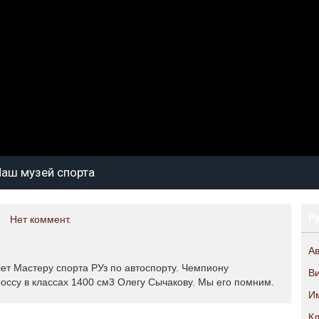
аш музей спорта
Р
Нет коммент.
А
лет Мастеру спорта РУз по автоспорту. Чемпиону
В
оссу в классах 1400 см3 Олегу Сычакову. Мы его помним.
И
К