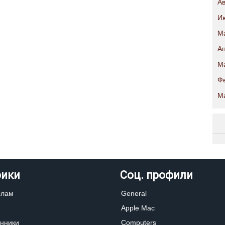
Ав
И
М
Ап
М
Ф
М
рики
Соц. профили
Олам
General
Apple Mac
нники
Computers