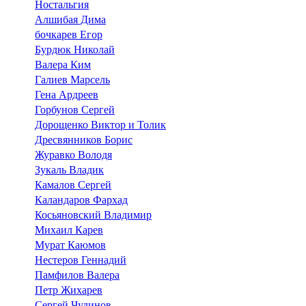
Ностальгия
Алшибая Дима
бочкарев Егор
Бурдюк Николай
Валера Ким
Галиев Марсель
Гена Ардреев
Горбунов Сергей
Дорощенко Виктор и Толик
Дресвянников Борис
Журавко Володя
Зукаль Владик
Камалов Сергей
Каландаров Фархад
Косьяновский Владимир
Михаил Карев
Мурат Каюмов
Нестеров Геннадий
Памфилов Валера
Петр Жихарев
Сергей Чудинов