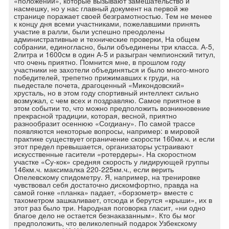
«положений», которые вызывают замешательство и
насмешку, но у нас главный документ на первой же
странице поражает своей безграмотностью. Тем не менее
к концу дня всеми участниками, пожелавшими принять
участие в ралли, были успешно преодолены
административные и технические проверки, На общем
собрании, единогласно, были объединены три класса. А-5,
2литра и 1600см в один А-5 и разыгран чемпионский титул,
что очень приятно. Помнится мне, в прошлом году
участники не захотели объединяться и было много-много
победителей, трепетно прижимавших к груди, на
пьедестале почета, драгоценный «Микондовский»
хрусталь, но в этом году спортивный интеллект сильно
возмужал, с чем всех и поздравляю. Самое приятное в
этом событии то, что можно предположить возникновение
прекрасной традиции, которая, весной, приятно
разнообразит осеннюю «Согдиану». По самой трассе
появляются некоторые вопросы, например: в мировой
практике существует ограничение скорости 160км.ч. и если
этот предел превышается, организаторы устраивают
искусственные гасители «ротердеры». На скоростном
участке «Су-кок» средняя скорость у лидирующей группы
146км.ч. максималка 220-225км.ч., если верить
Опелевскому спидометру. Я, например, на тренировке
чувствовал себя достаточно дискомфортно, правда на
самой гонке «планка» падает, «борзометр» вместе с
тахометром зашкаливает, отсюда и берутся «крыши», их в
этот раз было три. Народная поговорка гласит, «ни одно
благое дело не остается безнаказанным». Кто бы мог
предположить, что великолепный подарок Узбекскому