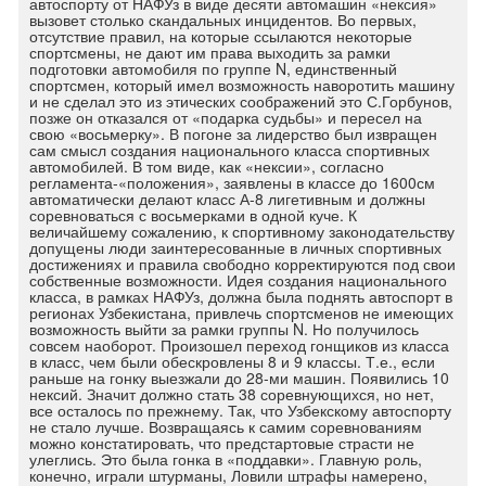
автоспорту от НАФУз в виде десяти автомашин «нексия»
вызовет столько скандальных инцидентов. Во первых,
отсутствие правил, на которые ссылаются некоторые
спортсмены, не дают им права выходить за рамки
подготовки автомобиля по группе N, единственный
спортсмен, который имел возможность наворотить машину
и не сделал это из этических соображений это С.Горбунов,
позже он отказался от «подарка судьбы» и пересел на
свою «восьмерку». В погоне за лидерство был извращен
сам смысл создания национального класса спортивных
автомобилей. В том виде, как «нексии», согласно
регламента-«положения», заявлены в классе до 1600см
автоматически делают класс А-8 лигетивным и должны
соревноваться с восьмерками в одной куче. К
величайшему сожалению, к спортивному законодательству
допущены люди заинтересованные в личных спортивных
достижениях и правила свободно корректируются под свои
собственные возможности. Идея создания национального
класса, в рамках НАФУз, должна была поднять автоспорт в
регионах Узбекистана, привлечь спортсменов не имеющих
возможность выйти за рамки группы N. Но получилось
совсем наоборот. Произошел переход гонщиков из класса
в класс, чем были обескровлены 8 и 9 классы. Т.е., если
раньше на гонку выезжали до 28-ми машин. Появились 10
нексий. Значит должно стать 38 соревнующихся, но нет,
все осталось по прежнему. Так, что Узбекскому автоспорту
не стало лучше. Возвращаясь к самим соревнованиям
можно констатировать, что предстартовые страсти не
улеглись. Это была гонка в «поддавки». Главную роль,
конечно, играли штурманы, Ловили штрафы намерено,