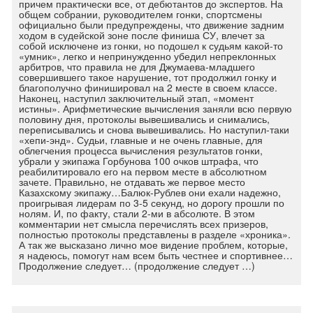
причем практически все, от дебютантов до экспертов. На
общем собрании, руководителем гонки, спортсмены
официально были предупреждены, что движение задним
ходом в судейской зоне после финиша СУ, влечет за
собой исключене из гонки, но подошел к судьям какой-то
«умник», легко и непринужденно убедил непреклонных
арбитров, что правила не для Джумаева-младшего
совершившего такое нарушение, тот продолжил гонку и
благополучно финишировал на 2 месте в своем классе.
Наконец, наступил заключительный этап, «момент
истины». Арифметические вычисления заняли всю первую
половину дня, протоколы вывешивались и снимались,
переписывались и снова вывешивались. Но наступил-таки
«хепи-энд». Судьи, главные и не очень главные, для
облегчения процесса вычисления результатов гонки,
убрали у экипажа Горбунова 100 очков штрафа, что
реабилитировало его на первом месте в абсолютном
зачете. Правильно, не отдавать же первое место
Казахскому экипажу…Балюк-Рублев они ехали надежно,
проигрывая лидерам по 3-5 секунд, но дорогу прошли по
нолям. И, по факту, стали 2-ми в абсолюте. В этом
комментарии нет смысла перечислять всех призеров,
полностью протоколы представлены в разделе «хроника».
А так же высказано лично мое видение проблем, которые,
я надеюсь, помогут нам всем быть честнее и спортивнее…
Продолжение следует… (продолжение следует …)