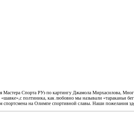
нья Мастера Спорта РУз по картингу Джамола Мирхасилова, Мно
а «шавке»,с полтиника, как любовно мы называли «тараканьи бег
 спортсмена на Олимпе спортивной славы. Наши пожелания здо