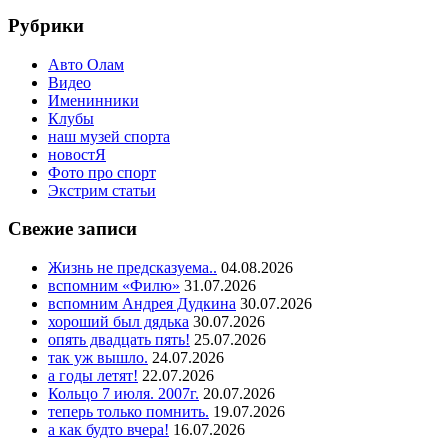
Рубрики
Авто Олам
Видео
Именинники
Клубы
наш музей спорта
новостЯ
Фото про спорт
Экстрим статьи
Свежие записи
Жизнь не предсказуема..
04.08.2026
вспомним «Филю»
31.07.2026
вспомним Андрея Дудкина
30.07.2026
хороший был дядька
30.07.2026
опять двадцать пять!
25.07.2026
так уж вышло.
24.07.2026
а годы летят!
22.07.2026
Кольцо 7 июля. 2007г.
20.07.2026
теперь только помнить.
19.07.2026
а как будто вчера!
16.07.2026