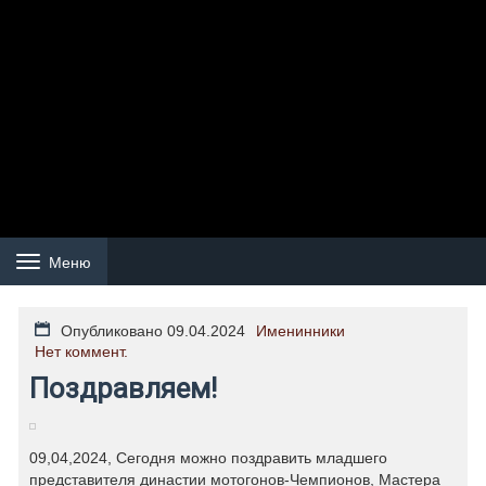
Меню
Навигация
Опубликовано 09.04.2024
Именинники
Нет коммент.
Поздравляем!
09,04,2024, Сегодня можно поздравить младшего
представителя династии мотогонов-Чемпионов, Мастера