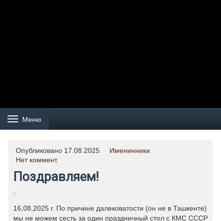
Меню
Навигация
Опубликовано 17.08.2025
Именинники
Нет коммент.
Поздравляем!
16,08,2025 г. По причине далековатости (он не в Ташкенте)
мы не можем сесть за один праздничный стол с КМС СССР