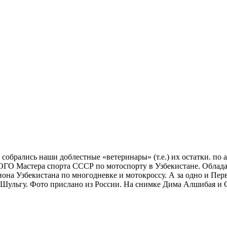
а собрались наши доблестные «ветеринары» (т.е.) их остатки. по
О Мастера спорта СССР по мотоспорту в Узбекистане. Обладате
а Узбекистана по многодневке и мотокроссу. А за одно и Пер
а Шульгу. Фото прислано из России. На снимке Дима Алшибая и 