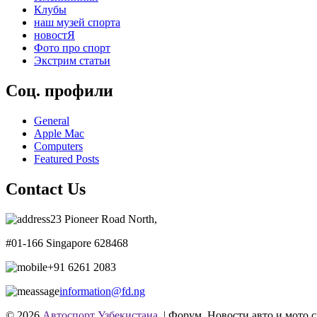
Клубы
наш музей спорта
новостЯ
Фото про спорт
Экстрим статьи
Соц. профили
General
Apple Mac
Computers
Featured Posts
Contact Us
23 Pioneer Road North,
#01-166 Singapore 628468
+91 6261 2083
information@fd.ng
© 2026
Автоспорт Узбекистана.
| Форум. Новости авто и мото с