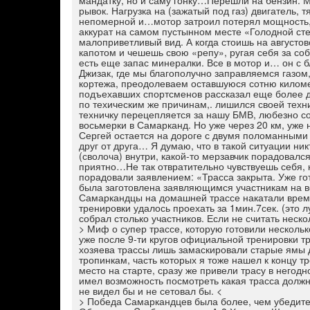
мандатку, но и саму гонку…Перешли на бензин. 
рывок. Нагрузка на (зажатый под газ) двигатель,
непомерной и…мотор затроил потерял мощность, 
аккурат на самом пустынном месте «Голодной сте
малоприветливый вид. А когда стоишь на август
капотом и чешешь свою «репу», ругая себя за со
есть еще запас минералки. Все в мотор и… он с б
Джизак, где мы благополучно заправляемся газом,
кортежа, преодолеваем оставшуюся сотню киломе
подъехавших спортсменов рассказал еще более д
по техическим же причинам,. лишился своей техн
техничку перецепляется за нашу БМВ, любезно с
восьмерки в Самарканд. Но уже через 20 км, уже
Сергей остается на дороге с двумя поломанными
друг от друга… Я думаю, что в такой ситуации ни
(сволоча) внутри, какой-то мерзавчик порадовалс
приятно…Не так отвратительно чувствуешь себя, 
порадовали заявлением: «Трасса закрыта. Уже г
была заготовлена заявляющимся участникам на в
Самаркандцы на домашней трассе накатали время 
тренировки удалось проехать за 1мин.7сек. (это 
собрал столько участников. Если не считать неск
> Миф о супер трассе, которую готовили несколь
уже после 9-ти кругов официальной тренировки тр
хозяева трассы лишь замаскировали старые ямы д
тропинкам, часть которых я тоже нашел к концу тр
место на старте, сразу же привели трасу в негодн
имел возможность посмотреть какая трасса долж
не видел бы и не сетовал бы. <
> Победа Самаркандцев была более, чем убедител