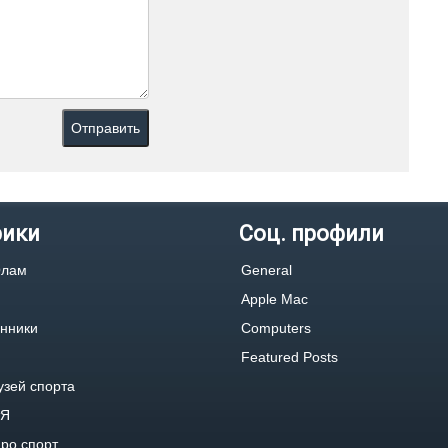
рики
Соц. профили
Олам
General
Apple Mac
нники
Computers
Featured Posts
узей спорта
тЯ
ро спорт