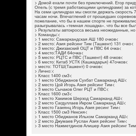
> Домой ехали почти без приключений. Егор прид
Опель (с тремя работающими цилиндрами) за кото
На семи цилиндрах мы смогли держать скорость 70
часам ночи. Впечатлений от прошедших соревнов
пожелание, что бы в нашем спорте не приживалис
разыгрывалась «темная лошадка». что бы все был
> Результаты автокросса весьма неожиданные, но
> Команды:<
> 1 место: Самаркандская АШ 180 очков<
> 2 место: Азия рейсинг Тим (Ташкент) 131 очко<
> 3 место: Джизакский ОЦТ и ПВС 64 очка<
> 4 место:ТАДИ 64очка<
> 5 место: РЦТС и ПВС (Ташкент) 48 очков<
> 6 место: Китаб УСТК (Кашкадарья) 47очков<
> место: ТОТШ(Ташкент) 0 очков<
> Лично:<
> Класс 1400 см3<
> 1 место Обиджанов Сухбат Самарканд АШ<
> 2 место Цой Игорь Азия рейсинг Тим<
> 3 место Сычаков Олег РЦТ и ПВС<
> Класс 1600 см3<
> 1 место Хакимов Шерзод Самарканд АШ<
> 2 место Сагдуллаев Икром Самарканд АШ<
> 3 место Газиянц Игорь Азия ресинг Тим<
> Класс 1500 см3 Нексия<
> 1 место Обиджанов Ильхом Самарканд АШ<
> 2 место Джумаев Руслан Азия рейсинг Тим<
> 3 место Нажметдинов Алишер Азия рейсинг Ти