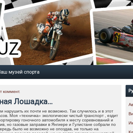
аш музей спорта
Р
т коммент.
мная Лошадка…
А
и нарушить их почти не возможно. Так случилось и в этот
В
сов. Моя «техничка» экологически чистый транспорт , ездит
портировку гоночного автомобиля к месту соревнований и
И
в, но газовые заправки в Янгиере и Гулистане собрали по
ередь было не возможно не опоздав, не только на
К