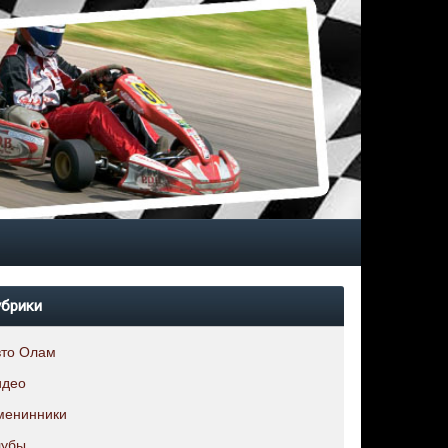
убрики
вто Олам
идео
менинники
лубы