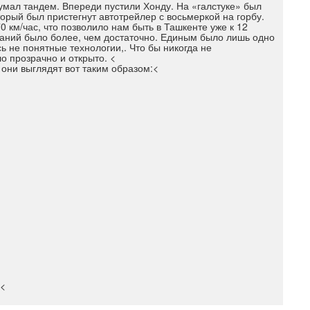
умал тандем. Впереди пустили Хонду. На «галстуке» был
рый был пристегнут автотрейлер с восьмеркой на горбу.
 км/час, что позволило нам быть в Ташкенте уже к 12
аний было более, чем достаточно. Единым было лишь одно
ь не понятные технологии,. Что бы никогда не
о прозрачно и открыто. <
 они выглядят вот таким образом:<
м<