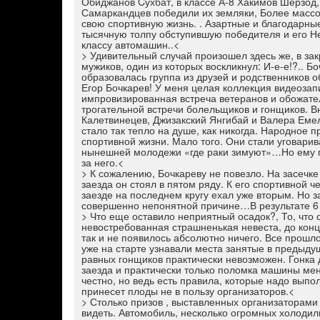
Обиджанов Cухбат, в классе А-8 Хакимов Шерзод,
Самаркандцев победили их земляки, Более массов
свою спортивную жизнь. . Азартные и благодарны
тысячную толпу обступившую победителя и его Н
классу автомашин..<
> Удивительный случай произошел здесь же, в за
мужиков, один из которых воскликнул: И-е-е!?.. Б
образовалась группа из друзей и родственников о
Егор Бочкарев! У меня целая коллекция видеозап
импровизированная встреча ветеранов и обожател
трогательной встречи болельщиков и гонщиков. 
Калетвинецев, Джизакский Янгибай и Валера Емел
стало так тепло на душе, как никогда. Народное 
спортивной жизни. Мало того. Они стали уговарив
нынешней молодежи «где раки зимуют»…Но ему по
за него.<
> К сожалению, Бочкареву не повезло. На засечке
заезда он стоял в пятом ряду. К его спортивной ч
заезде на последнем кругу ехал уже вторым. Но з
совершенно непонятной причине…В результате 6 
> Что еще оставило неприятный осадок?, То, что
невостребованная страшненькая невеста, до конц
так и не появилось абсолютно ничего. Все прошло
уже на старте узнавали места занятые в предыдущи
равных гонщиков практически невозможен. Гонка 
заезда и практически только поломка машины мен
честно, но ведь есть правила, которые надо выпо
принесет плоды не в пользу организаторов.<
> Столько призов , выставленных организаторами
видеть. Автомобиль, несколько огромных холодил