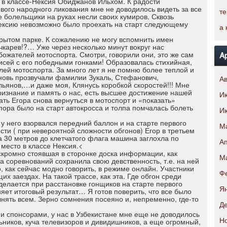
 в классе-Нексия Обиджанов Ильхом. К радости
ого народного ликования мне не доводилось видеть за все
те
е болельщики на руках несли своих кумиров. Сквозь
ексию невозможно было проехать на старт следующему
а 
крытом парке. К сожалению не могу вспомнить имен
очкарев!?… Уже через несколько минут вокруг нас
божателей мотоспорта. Смотри, говорили они, это же сам
А
исей с его победными гонками! Образовалась стихийная,
ей мотоспорта. За много лет я не помню более теплой и
Вновь прозвучали фамилии Зукаль, Стефанович,
Ав
ьянов,…и даже моя, Клянусь коробкой скоростей!!! Мне
признание и память о нас, есть высшее достижение нашей
И
ать Егора снова вернуться в мотоспорт и «показать»
ра было на старт автокросса и толпа помчалась болеть
И
 у него взорвался передний баллон и на старте первого
М
ести ( при невероятной сложности обгонов) Егор в третьем
а 30 метров до клетчатого флага машина заглохла по
Ап
место в классе Нексия.<
 скромно стоявшая в сторонке доска информации, как
М
а соревнований сохранила свою девственность, т.е. на ней
, как сейчас модно говорить, в режиме онлайн. Участники
Ф
х заездах. На такой трассе, как эта. Где обгон среди
делается при расстановке гонщиков на старте первого
Ян
яет итоговый результат… Я готов поверить, что все было
лнять всем. Зерно сомнения посеяно и, непременно, где-то
Де
 и спонсорами, у нас в Узбекистане мне еще не доводилось
ьников, куча телевизоров и дивидишников, а еще огромный,
Н