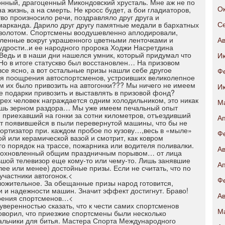
онный, драгоценный Микондовский хрусталь. Мне аж не по
 жизнь, а на смерть. Не кросс будет, а бои гладиаторов,
Ок
во произносило речи, поздравляло друг друга и
амарканда. Дарило друг другу памятные медали в бархатных
Се
е золотом. Спортсмены воодушевленно аплодировали,
ленные вокруг украшенного цветными ленточками и
Ав
удрости..и ее народного пророка Ходжи Насретдина
Ведь и в наши дни нашелся умник, который придумал что
И
Но в итоге статускво был восстановлен… На призовом
все ясно, а вот остальные призы нашли себе другое
Ф
ля поощрения автоспортсменов, устроивших великолепное
м их было привозить на автогонки??? Мы ничего не имеем
И
е подарки привозить и выставлять в призовой фонд?
рех человек награждается одним холодильником, это никак
М
лишь зерном раздора… Мы уже имеем печальный опыт
 приехавший на гонки за сотни километров, отъездивший
Ап
т появившейся в пыли перевернутой машины, что бы не
ортизатор при. каждом пробое по кузову…,весь в «мыле»
Ф
й или керамической вазой и смотрит, как ковром
о порядок на трассе, пожарника или водителя поливалки.
Ав
 вдохновленный общим праздничным порывом… от лица
ьшой телевизор еще кому-то или чему-то. Лишь занявшие
Ап
ее или менее) достойные призы. Если не считать, что по
частники автогонок.<
Ф
ложительное. За обещанные призы народ готовится,
 и надежности машин. Значит эффект достигнут. Браво!
Ав
щрения спортсменов…<
уверенностью сказать, что к чести самих спортсменов
М
говорил, что приезжие спортсмены были несколько
мальчики для битья. Мастера Спорта Международного