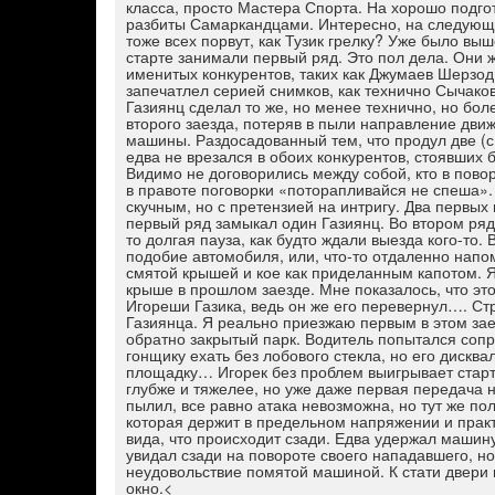
класса, просто Мастера Спорта. На хорошо подго
разбиты Самаркандцами. Интересно, на следующих
тоже всех порвут, как Тузик грелку? Уже было вы
старте занимали первый ряд. Это пол дела. Они 
именитых конкурентов, таких как Джумаев Шерзод
запечатлел серией снимков, как технично Сычаков
Газиянц сделал то же, но менее технично, но бол
второго заезда, потеряв в пыли направление движ
машины. Раздосадованный тем, что продул две (с
едва не врезался в обоих конкурентов, стоявших 
Видимо не договорились между собой, кто в пово
в правоте поговорки «поторапливайся не спеша». 
скучным, но с претензией на интригу. Два первых
первый ряд замыкал один Газиянц. Во втором ряд
то долгая пауза, как будто ждали выезда кого-то. 
подобие автомобиля, или, что-то отдаленно напо
смятой крышей и кое как приделанным капотом. Я
крыше в прошлом заезде. Мне показалось, что эт
Игореши Газика, ведь он же его перевернул…. С
Газиянца. Я реально приезжаю первым в этом зае
обратно закрытый парк. Водитель попытался сопр
гонщику ехать без лобового стекла, но его диск
площадку… Игорек без проблем выигрывает старт.
глубже и тяжелее, но уже даже первая передача 
пылил, все равно атака невозможна, но тут же по
которая держит в предельном напряжении и практ
вида, что происходит сзади. Едва удержал машину 
увидал сзади на повороте своего нападавшего, н
неудовольствие помятой машиной. К стати двери
окно.<