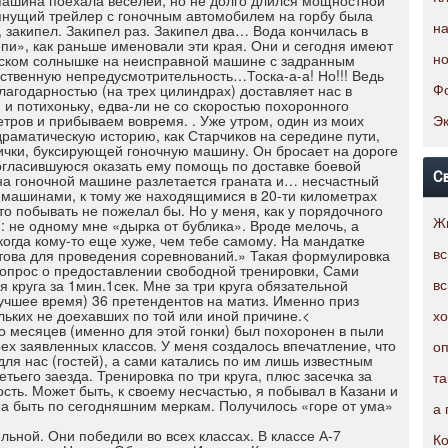
Машина поехала веселей, но не долго длился мощностной
 тянущий трейлер с гоночным автомобилем на горбу была
закипел. Закипел раз. Закипел два… Вода кончилась в
на
пи», как раньше именовали эти края. Они и сегодня имеют
овском солнышке на неисправной машине с задранным
н
бственную непредусмотрительность…Тоска-а-а! Но!!! Ведь
лагодарностью (на трех цилиндрах) доставляет нас в
Фо
 и потихоньку, едва-ли не со скоростью похоронного
тров и прибываем вовремя. . Уже утром, один из моих
Эк
раматическую историю, как Старчиков на середине пути,
ички, буксирующей гоночную машину. Он бросает на дороге
огласившуюся оказать ему помощь по доставке боевой
С
 на гоночной машине разлетается граната и… несчастный
 машинами, к тому же находящимися в 20-ти километрах
кто побывать не пожелал бы. Но у меня, как у порядочного
я: не одному мне «дырка от бублика». Вроде мелочь, а
Жи
когда кому-то еще хуже, чем тебе самому. На мандатке
отова для проведения соревнований.» Такая формулировка
в
опрос о предоставлении свободной тренировки, Сами
круга за 1мин.1сек. Мне за три круга обязательной
в
лучшее время) 36 претендентов на матиз. Именно приз
ольких не доехавших по той или иной причине.<
хо
ко месяцев (именно для этой гонки) был похоронен в пыли
ех заявленных классов. У меня создалось впечатление, что
оп
ля нас (гостей), а сами катались по им лишь известным
етьего заезда. Тренировка по три круга, плюс засечка за
та
ость. Может быть, к своему несчастью, я побывал в Казани и
на быть по сегодняшним меркам. Получилось «горе от ума»
а 
ьной. Они победили во всех классах. В классе А-7
Ко