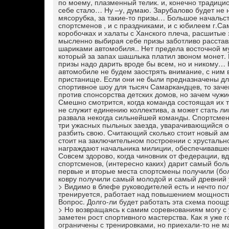
по моему, плазменный телик. и, конечно традици
себе стало… Ну –у, думаю. Зарубалово будет не на
мясорубка, за такие-то призы… Большое начальст
спортсменов , и с праздниками, и с юбилеем г.С
коробочках и халаты с Ханского плеча, расшиты
мысленно выбирая себе призы заботливо расстав
шариками автомобиля.. Нет предела восточной м
который за запах шашлыка платил звоном монет. 
призы надо дарить вроде бы всем, но и никому… 
автомобиле не будем заострять внимание, с ним 
пристанище. Если они не были предназначены д
спортивное шоу для тысяч Самаркандцев, то заче
против спонсорства детских домов, но зачем чужи
Смешно смотрится, когда команда состоящая их т
не служит единению коллектива, а может стать 
развала некогда сильнейшей команды. Спортсмен
три ужасных пыльных заезда, уварачивающийся о
разбить свою. Считающий сколько стоит новый ам
стоит на заключительном построении с хрустально
награждают начальника милиции, обеспечивавшег
Совсем здорово, когда чиновник от федерации,
спортсменов, (интересно каких) дарит самый бол
первые и вторые места спортсмены получили (бол
ковру получили самый молодой и самый древний у
> Видимо в блефе руководителей есть и нечто по
тренируется, работает над повышением мощности
Вопрос. Долго-ли будет работать эта схема поо
> Но возвращаясь к самим соревнованиям могу с 
заметен рост спортивного мастерства. Как я уже 
ограничены с тренировками, но приехали-то не 