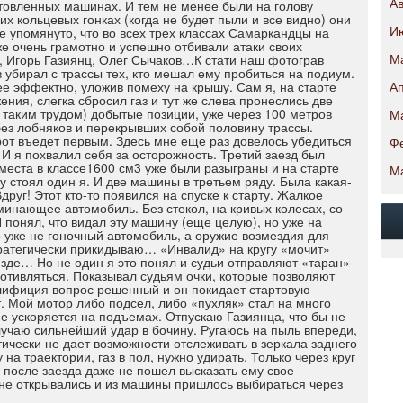
товленных машинах. И тем не менее были на голову
Ав
 кольцевых гонках (когда не будет пыли и все видно) они
ше упомянуто, что во всех трех классах Самаркандцы на
И
же очень грамотно и успешно отбивали атаки своих
, Игорь Газиянц, Олег Сычаков…К стати наш фотограв
М
 убирал с трассы тех, кто мешал ему пробиться на подиум.
ее эффектно, уложив помеху на крышу. Сам я, на старте
Ап
ения, слегка сбросил газ и тут же слева пронеслись две
 таким трудом) добытые позиции, уже через 100 метров
М
без лобняков и перекрывших собой половину трассы.
рот въедет первым. Здесь мне еще раз довелось убедиться
Ф
И я похвалил себя за осторожность. Третий заезд был
 места в классе1600 см3 уже были разыграны и на старте
М
у стоял один я. И две машины в третьем ряду. Была какая-
Вдруг! Этот кто-то появился на спуске к старту. Жалкое
минающее автомобиль. Без стекол, на кривых колесах, со
 понял, что видал эту машину (еще целую), но уже на
о уже не гоночный автомобиль, а оружие возмездия для
тратегически прикидываю… «Инвалид» на кругу «мочит»
зде… Но не один я это понял и судьи отправляют «таран»
отивляться. Показывал судьям очки, которые позволяют
валифиция вопрос решенный и он покидает стартовую
 Мой мотор либо подсел, либо «пухляк» стал на много
не ускоряется на подъемах. Отпускаю Газиянца, что бы не
лучаю сильнейший удар в бочину. Ругаюсь на пыль впереди,
ически не дает возможности отслеживать в зеркала заднего
на траектории, газ в пол, нужно удирать. Только через круг
о после заезда даже не пошел высказать ему свое
 не открывались и из машины пришлось выбираться через